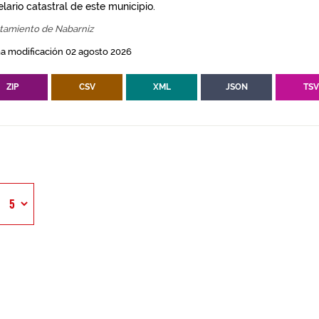
lario catastral de este municipio.
tamiento de Nabarniz
a modificación 02 agosto 2026
ZIP
CSV
XML
JSON
TS