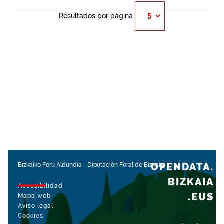
Resultados por página
OPENDATA.
Bizkaiko Foru Aldundia
-
Diputación Foral de Bizkaia
BIZKAIA
Accesibilidad
.EUS
Mapa web
Aviso legal
Cookies