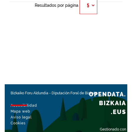
Resultados por página
OPENDATA.
Bizkaiko Foru Aldundia
-
Diputación Foral de Bizkaia
BIZKAIA
Accesibilidad
.EUS
Mapa web
Aviso legal
Cookies
Gestionado con