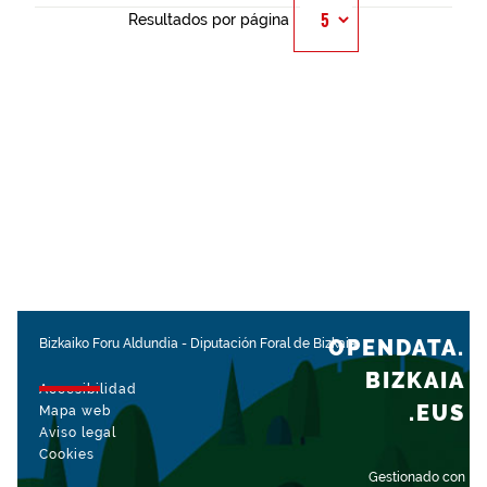
Resultados por página
OPENDATA.
Bizkaiko Foru Aldundia
-
Diputación Foral de Bizkaia
BIZKAIA
Accesibilidad
.EUS
Mapa web
Aviso legal
Cookies
Gestionado con