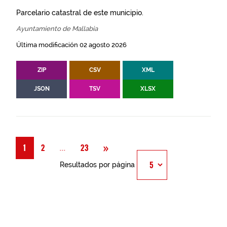
Parcelario catastral de este municipio.
Ayuntamiento de Mallabia
Última modificación 02 agosto 2026
ZIP
CSV
XML
JSON
TSV
XLSX
Siguiente
»
Página
...
1
2
23
Resultados por página