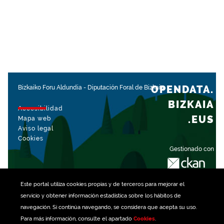
OPENDATA.
Bizkaiko Foru Aldundia
-
Diputación Foral de Bizkaia
BIZKAIA
Accesibilidad
.EUS
Mapa web
Aviso legal
Cookies
Gestionado con
Este portal utiliza
cookies
propias y de terceros para mejorar el
servicio y obtener información estadística sobre los hábitos de
navegación. Si continúa navegando, se considera que acepta su uso.
Para más información, consulte el apartado
Cookies
.