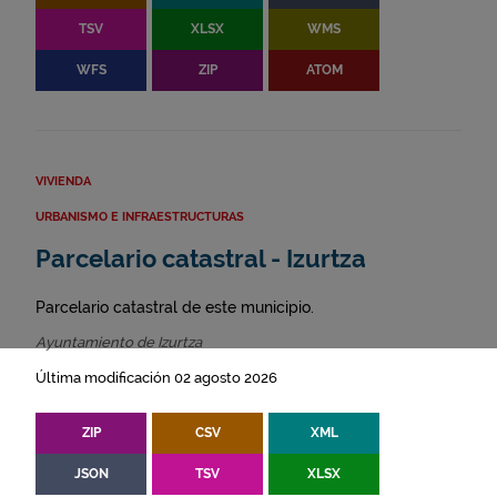
TSV
XLSX
WMS
WFS
ZIP
ATOM
VIVIENDA
URBANISMO E INFRAESTRUCTURAS
Parcelario catastral - Izurtza
Parcelario catastral de este municipio.
Ayuntamiento de Izurtza
Última modificación 02 agosto 2026
ZIP
CSV
XML
JSON
TSV
XLSX