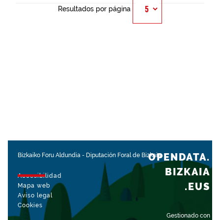
Resultados por página
OPENDATA.
Bizkaiko Foru Aldundia
-
Diputación Foral de Bizkaia
BIZKAIA
Accesibilidad
.EUS
Mapa web
Aviso legal
Cookies
Gestionado con