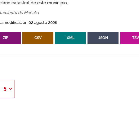
lario catastral de este municipio.
tamiento de Meñaka
a modificación 02 agosto 2026
ZIP
CSV
XML
JSON
TS