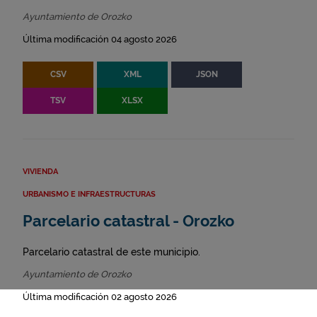
Ayuntamiento de Orozko
Última modificación 04 agosto 2026
CSV
XML
JSON
TSV
XLSX
VIVIENDA
URBANISMO E INFRAESTRUCTURAS
Parcelario catastral - Orozko
Parcelario catastral de este municipio.
Ayuntamiento de Orozko
Última modificación 02 agosto 2026