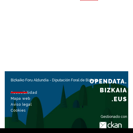
OPENDATA.
Bizkaiko Foru Aldundia
-
Diputación Foral de Bizkaia
BIZKAIA
Accesibilidad
.EUS
Mapa web
Aviso legal
Cookies
Gestionado con