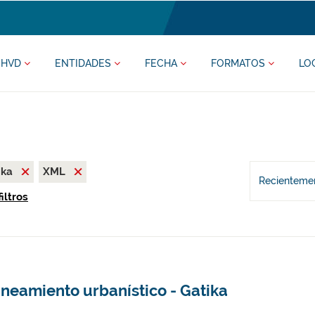
HVD
ENTIDADES
FECHA
FORMATOS
LO
ika
XML
Recientemen
iltros
neamiento urbanístico - Gatika