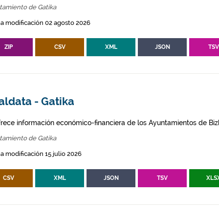
tamiento de Gatika
a modificación 02 agosto 2026
ZIP
CSV
XML
JSON
TS
aldata - Gatika
frece información económico-financiera de los Ayuntamientos de Biz
tamiento de Gatika
a modificación 15 julio 2026
CSV
XML
JSON
TSV
XLS