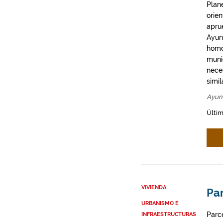
Plan
orie
apru
Ayun
homo
munic
neces
simil
Ayun
Últim
VIVIENDA
Par
URBANISMO E
Parce
INFRAESTRUCTURAS