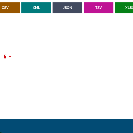
CSV
XML
JSON
TSV
XLS