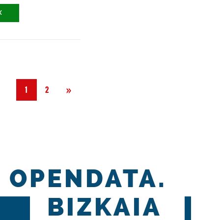
X
Siguiente
»
1
2
OPENDATA.
BIZKAIA