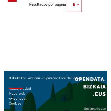
Resultados por página
OPENDATA.
Bizkaiko Foru Aldundia
-
Diputación Foral de Bizkaia
BIZKAIA
Accesibilidad
.EUS
Mapa web
Aviso legal
Cookies
Gestionado con