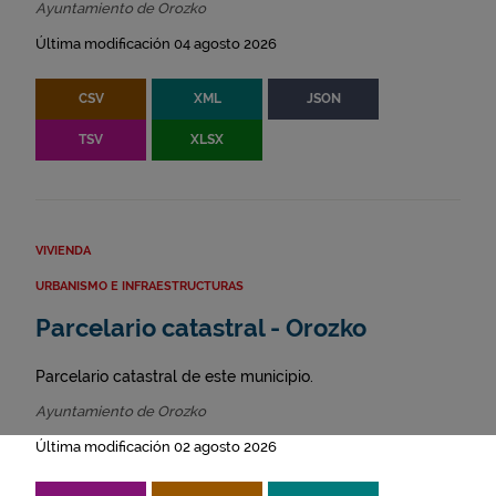
Ayuntamiento de Orozko
Última modificación 04 agosto 2026
CSV
XML
JSON
TSV
XLSX
VIVIENDA
URBANISMO E INFRAESTRUCTURAS
Parcelario catastral - Orozko
Parcelario catastral de este municipio.
Ayuntamiento de Orozko
Última modificación 02 agosto 2026