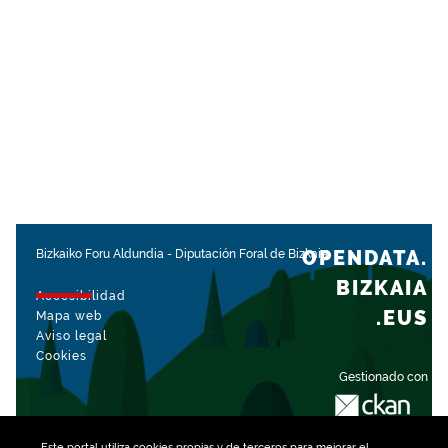
OPENDATA.
Bizkaiko Foru Aldundia
-
Diputación Foral de Bizkaia
BIZKAIA
Accesibilidad
.EUS
Mapa web
Aviso legal
Cookies
Gestionado con
Este portal utiliza
cookies
propias y de terceros para mejorar el