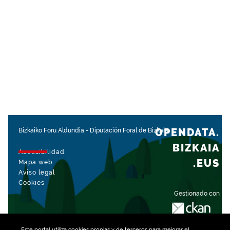
OPENDATA.
Bizkaiko Foru Aldundia
-
Diputación Foral de Bizkaia
BIZKAIA
Accesibilidad
.EUS
Mapa web
Aviso legal
Cookies
Gestionado con
Este portal utiliza
cookies
propias y de terceros para mejorar el