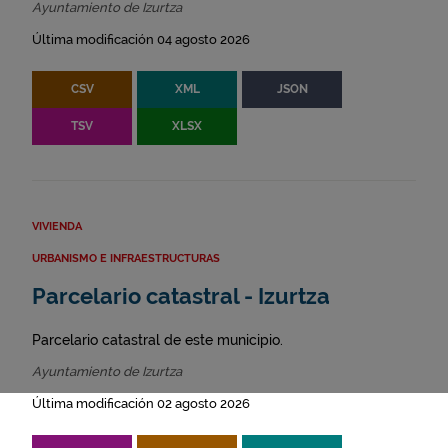
Ayuntamiento de Izurtza
Última modificación 04 agosto 2026
CSV
XML
JSON
TSV
XLSX
VIVIENDA
URBANISMO E INFRAESTRUCTURAS
Parcelario catastral - Izurtza
Parcelario catastral de este municipio.
Ayuntamiento de Izurtza
Última modificación 02 agosto 2026