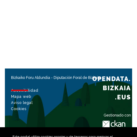
OPENDATA.
Bizkaiko Foru Aldundia
-
Diputación Foral de Bizkaia
BIZKAIA
Accesibilidad
.EUS
Mapa web
Aviso legal
Cookies
Gestionado con
Este portal utiliza
cookies
propias y de terceros para mejorar el