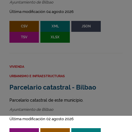
Ayuntamiento de Bilbao
Última modificación 04 agosto 2026
CSV
XML
JSON
TSV
XLSX
VIVIENDA
URBANISMO E INFRAESTRUCTURAS
Parcelario catastral - Bilbao
Parcelario catastral de este municipio.
Ayuntamiento de Bilbao
Última modificación 02 agosto 2026