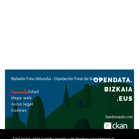
OPENDATA.
Bizkaiko Foru Aldundia
-
Diputación Foral de Bizkaia
BIZKAIA
Accesibilidad
.EUS
Mapa web
Aviso legal
Cookies
Gestionado con
Este portal utiliza
cookies
propias y de terceros para mejorar el