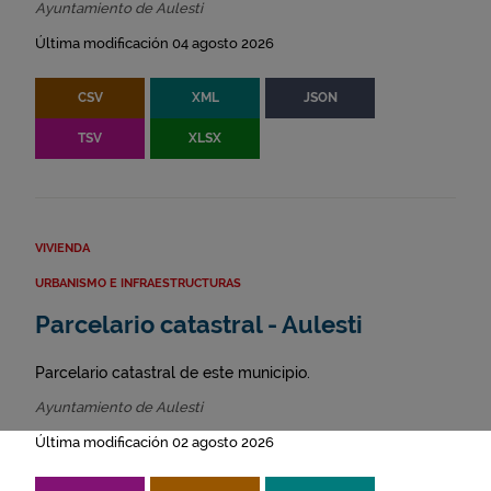
Ayuntamiento de Aulesti
Última modificación 04 agosto 2026
CSV
XML
JSON
TSV
XLSX
VIVIENDA
URBANISMO E INFRAESTRUCTURAS
Parcelario catastral - Aulesti
Parcelario catastral de este municipio.
Ayuntamiento de Aulesti
Última modificación 02 agosto 2026