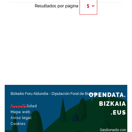
Resultados por página
OPENDATA.
Bizkaiko Foru Aldundia
-
Diputación Foral de Bizkaia
BIZKAIA
Accesibilidad
.EUS
Mapa web
Aviso legal
Cookies
Gestionado con