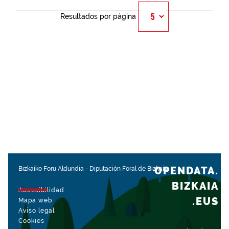
Resultados por página
OPENDATA.
Bizkaiko Foru Aldundia
-
Diputación Foral de Bizkaia
BIZKAIA
Accesibilidad
.EUS
Mapa web
Aviso legal
Cookies