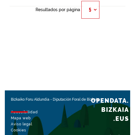
Resultados por página
OPENDATA.
Bizkaiko Foru Aldundia
-
Diputación Foral de Bizkaia
BIZKAIA
Accesibilidad
.EUS
Mapa web
Aviso legal
Cookies