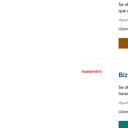
Se o
que a
Ayun
Últim
TRANSPORTE
Bi
Se o
hora
Ayun
Últim