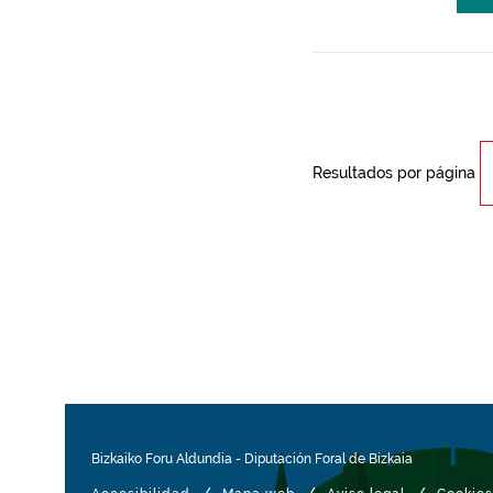
Resultados por página
Bizkaiko Foru Aldundia
-
Diputación Foral de Bizkaia