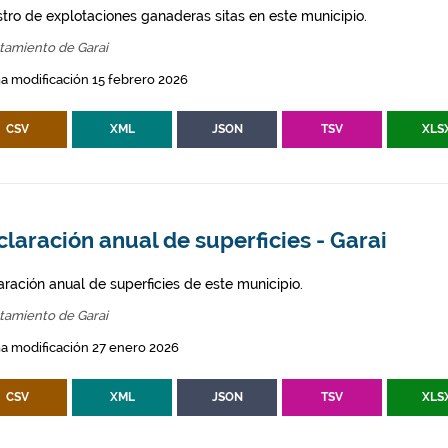
stro de explotaciones ganaderas sitas en este municipio.
tamiento de Garai
a modificación 15 febrero 2026
CSV
XML
JSON
TSV
XLS
laración anual de superficies - Garai
aración anual de superficies de este municipio.
tamiento de Garai
a modificación 27 enero 2026
CSV
XML
JSON
TSV
XLS