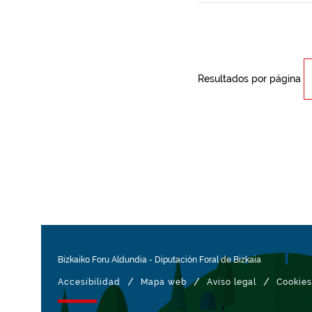
Resultados por página
Bizkaiko Foru Aldundia
-
Diputación Foral de Bizkaia
/
/
/
Accesibilidad
Mapa web
Aviso legal
Cookies