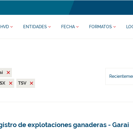
HVD
ENTIDADES
FECHA
FORMATOS
LO
ai
Recientemen
LSX
TSV
gistro de explotaciones ganaderas - Garai