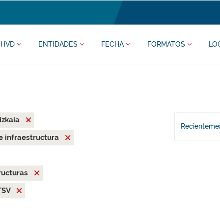
HVD
ENTIDADES
FECHA
FORMATOS
LO
izkaia
Recientemen
 e infraestructura
ructuras
TSV