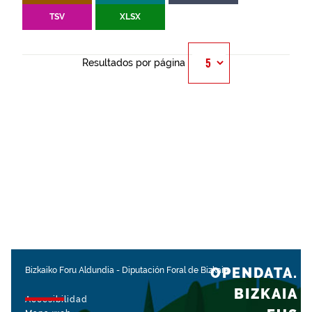
TSV
XLSX
Resultados por página
OPENDATA.
Bizkaiko Foru Aldundia
-
Diputación Foral de Bizkaia
BIZKAIA
Accesibilidad