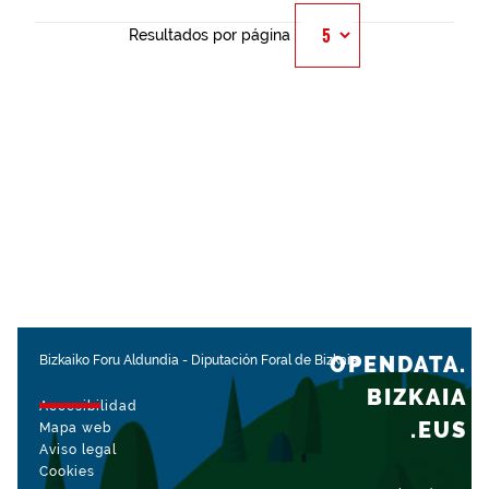
Resultados por página
OPENDATA.
Bizkaiko Foru Aldundia
-
Diputación Foral de Bizkaia
BIZKAIA
Accesibilidad
.EUS
Mapa web
Aviso legal
Cookies