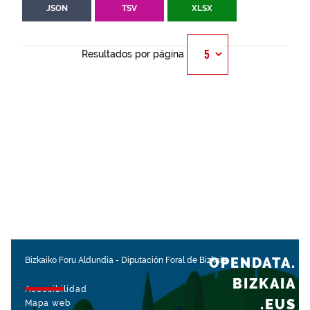
JSON
TSV
XLSX
Resultados por página
OPENDATA.
Bizkaiko Foru Aldundia
-
Diputación Foral de Bizkaia
BIZKAIA
Accesibilidad
.EUS
Mapa web