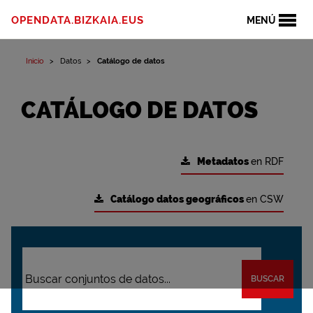
OPENDATA.BIZKAIA.EUS
MENÚ
Inicio
Datos
Catálogo de datos
CATÁLOGO DE DATOS
Metadatos
en RDF
Catálogo datos geográficos
en CSW
BUSCAR