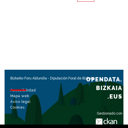
OPENDATA.
Bizkaiko Foru Aldundia
-
Diputación Foral de Bizkaia
BIZKAIA
Accesibilidad
.EUS
Mapa web
Aviso legal
Cookies
Gestionado con