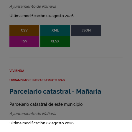
Ayuntamiento de Mañaria
Última modificación 04 agosto 2026
CSV
XML
JSON
TSV
XLSX
VIVIENDA
URBANISMO E INFRAESTRUCTURAS
Parcelario catastral - Mañaria
Parcelario catastral de este municipio.
Ayuntamiento de Mañaria
Última modificación 02 agosto 2026