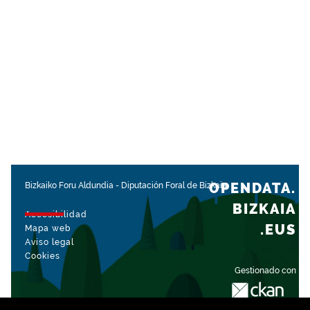
OPENDATA.
Bizkaiko Foru Aldundia
-
Diputación Foral de Bizkaia
BIZKAIA
Accesibilidad
.EUS
Mapa web
Aviso legal
Cookies
Gestionado con