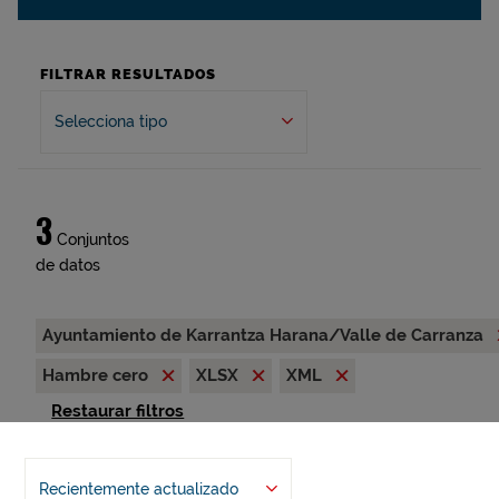
FILTRAR RESULTADOS
Selecciona tipo
3
Conjuntos
de datos
Ayuntamiento de Karrantza Harana/Valle de Carranza
Hambre cero
XLSX
XML
Restaurar filtros
Recientemente actualizado