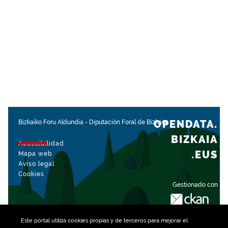
OPENDATA.
Bizkaiko Foru Aldundia
-
Diputación Foral de Bizkaia
BIZKAIA
Accesibilidad
.EUS
Mapa web
Aviso legal
Cookies
Gestionado con
Este portal utiliza
cookies
propias y de terceros para mejorar el