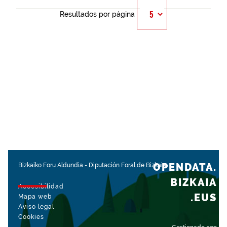
Resultados por página
OPENDATA.
Bizkaiko Foru Aldundia
-
Diputación Foral de Bizkaia
BIZKAIA
Accesibilidad
.EUS
Mapa web
Aviso legal
Cookies