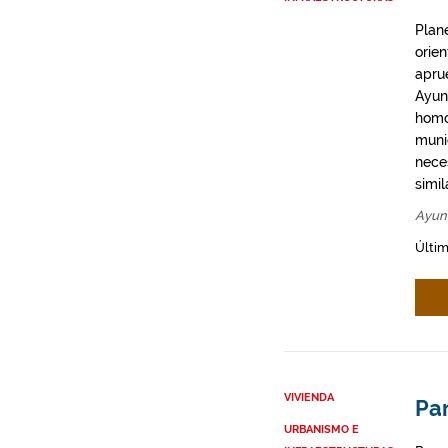
Plan
orie
apru
Ayun
homo
munic
neces
simil
Ayun
Últim
VIVIENDA
Par
URBANISMO E