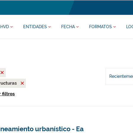
HVD
ENTIDADES
FECHA
FORMATOS
LO
Recientemen
ructuras
 filtros
aneamiento urbanístico - Ea