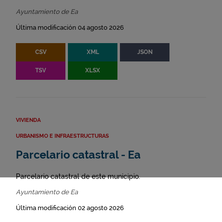
Ayuntamiento de Ea
Última modificación 04 agosto 2026
CSV
XML
JSON
TSV
XLSX
VIVIENDA
URBANISMO E INFRAESTRUCTURAS
Parcelario catastral - Ea
Parcelario catastral de este municipio.
Ayuntamiento de Ea
Última modificación 02 agosto 2026