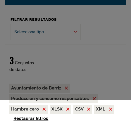
FILTRAR RESULTADOS
Selecciona tipo
3
Conjuntos
de datos
Ayuntamiento de Berriz
Produccion y consumo responsables
Hambre cero
XLSX
CSV
XML
Restaurar filtros