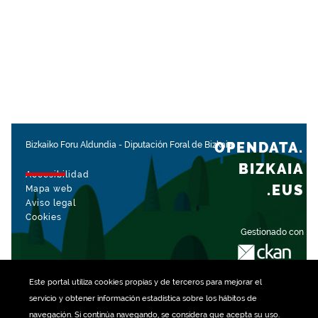
OPENDATA.
Bizkaiko Foru Aldundia
-
Diputación Foral de Bizkaia
BIZKAIA
Accesibilidad
.EUS
Mapa web
Aviso legal
Cookies
Gestionado con
Este portal utiliza
cookies
propias y de terceros para mejorar el
servicio y obtener información estadística sobre los hábitos de
navegación. Si continúa navegando, se considera que acepta su uso.