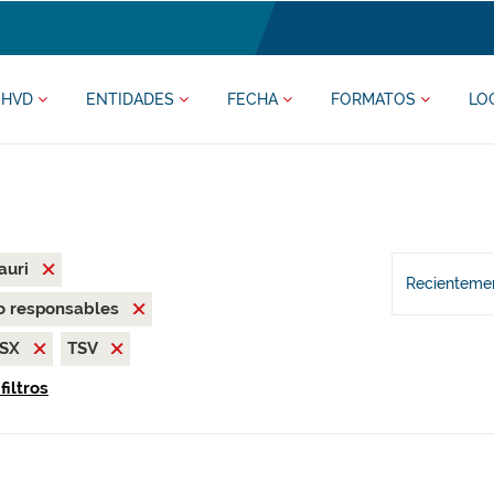
HVD
ENTIDADES
FECHA
FORMATOS
LO
auri
Recientemen
o responsables
LSX
TSV
filtros