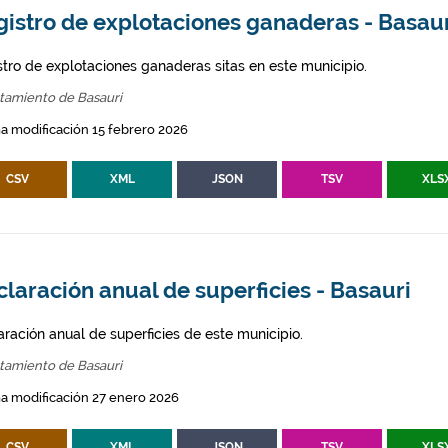
gistro de explotaciones ganaderas - Basau
stro de explotaciones ganaderas sitas en este municipio.
tamiento de Basauri
a modificación 15 febrero 2026
CSV
XML
JSON
TSV
XLS
laración anual de superficies - Basauri
aración anual de superficies de este municipio.
tamiento de Basauri
a modificación 27 enero 2026
CSV
XML
JSON
TSV
XLS