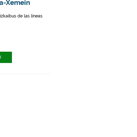
ina-Xemein
zkaibus de las líneas
X