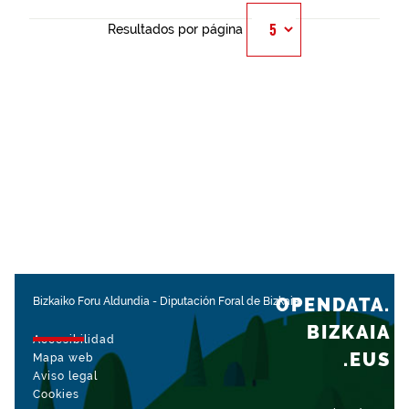
Resultados por página
OPENDATA.
Bizkaiko Foru Aldundia
-
Diputación Foral de Bizkaia
BIZKAIA
Accesibilidad
.EUS
Mapa web
Aviso legal
Cookies