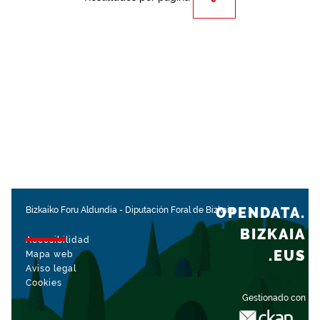
OPENDATA.
Bizkaiko Foru Aldundia
-
Diputación Foral de Bizkaia
BIZKAIA
Accesibilidad
.EUS
Mapa web
Aviso legal
Cookies
Gestionado con