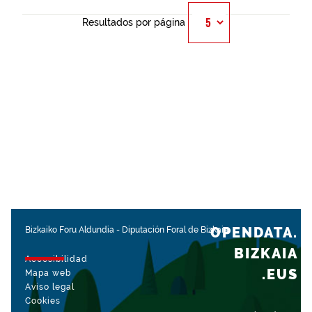
Resultados por página
OPENDATA.
Bizkaiko Foru Aldundia
-
Diputación Foral de Bizkaia
BIZKAIA
Accesibilidad
.EUS
Mapa web
Aviso legal
Cookies