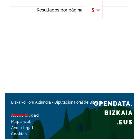
Resultados por página
OPENDATA.
Bizkaiko Foru Aldundia
-
Diputación Foral de Bizkaia
BIZKAIA
Accesibilidad
.EUS
Mapa web
Aviso legal
Cookies