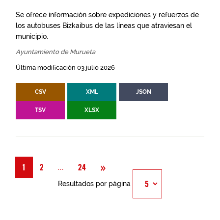
Se ofrece información sobre expediciones y refuerzos de
los autobuses Bizkaibus de las líneas que atraviesan el
municipio.
Ayuntamiento de Murueta
Última modificación 03 julio 2026
CSV
XML
JSON
TSV
XLSX
Siguiente
»
Página
...
1
2
24
Resultados por página