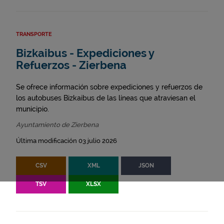
TRANSPORTE
Bizkaibus - Expediciones y
Refuerzos - Zierbena
Se ofrece información sobre expediciones y refuerzos de
los autobuses Bizkaibus de las líneas que atraviesan el
municipio.
Ayuntamiento de Zierbena
Última modificación 03 julio 2026
CSV
XML
JSON
TSV
XLSX