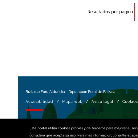
Resultados por página
Bizkaiko Foru Aldundia
-
Diputación Foral de Bizkaia
/
/
/
Accesibilidad
Mapa web
Aviso legal
Cookies
Gestionado con
Este portal utiliza
cookies
propias y de terceros para mejorar el serv
considera que acepta su uso. Para más información, consulte el ap