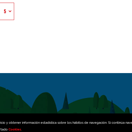
icio y obtener información estadística sobre los hábitos de navegación. Si continúa na
artado
Cookies
.