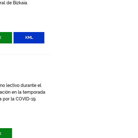
al de Bizkaia.
X
KML
no lectivo durante el
ipación en la temporada
 por la COVID-19.
X