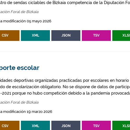
stro de sendas ciclables de Bizkaia competencia de la Diputación For
ación Foral de Bizkaia
ma modificación 05 mayo 2026
CSV
XML
JSON
TSV
XLS
porte escolar
vidades deportivas organizadas practicadas por escolares en horario 
odo de escolarización obligatorio. No se dispone de datos de partic
-2021 porque no hubo competición debido a la pandemia provocada
ación Foral de Bizkaia
a modificación 19 marzo 2026
CSV
XML
JSON
TSV
XLS