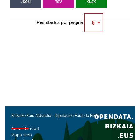
JSON
TSV
XLSX
Resultados por página
OPENDATA.
Bizkaiko Foru Aldundia
-
Diputación Foral de Bizkaia
BIZKAIA
Accesibilidad
.EUS
Mapa web