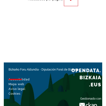
OPENDATA.
Bizkaiko Foru Aldundia
-
Diputación Foral de Bizkaia
BIZKAIA
Accesibilidad
.EUS
Mapa web
Aviso legal
Cookies
Gestionado con