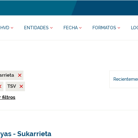
HVD
ENTIDADES
FECHA
FORMATOS
LO
arrieta
Recientemen
TSV
 filtros
yas - Sukarrieta