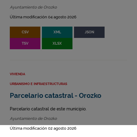
Ayuntamiento de Orozko
Última modificación 04 agosto 2026
CSV
XML
JSON
TSV
XLSX
VIVIENDA
URBANISMO E INFRAESTRUCTURAS
Parcelario catastral - Orozko
Parcelario catastral de este municipio.
Ayuntamiento de Orozko
Última modificación 02 agosto 2026