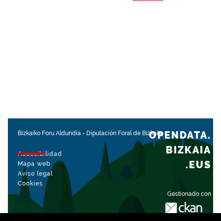
OPENDATA.
Bizkaiko Foru Aldundia
-
Diputación Foral de Bizkaia
BIZKAIA
Accesibilidad
.EUS
Mapa web
Aviso legal
Cookies
Gestionado con