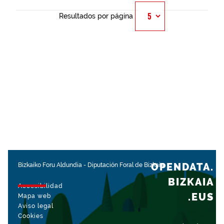
Resultados por página
OPENDATA.
Bizkaiko Foru Aldundia
-
Diputación Foral de Bizkaia
BIZKAIA
Accesibilidad
.EUS
Mapa web
Aviso legal
Cookies