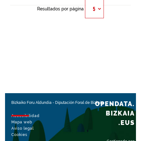
Resultados por página
OPENDATA.
Bizkaiko Foru Aldundia
-
Diputación Foral de Bizkaia
BIZKAIA
Accesibilidad
.EUS
Mapa web
Aviso legal
Cookies