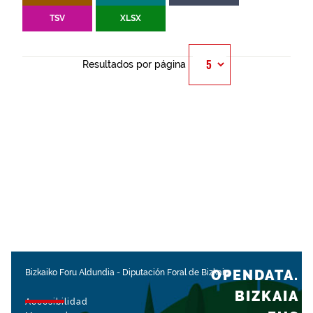
TSV
XLSX
Resultados por página
OPENDATA.
Bizkaiko Foru Aldundia
-
Diputación Foral de Bizkaia
BIZKAIA
Accesibilidad