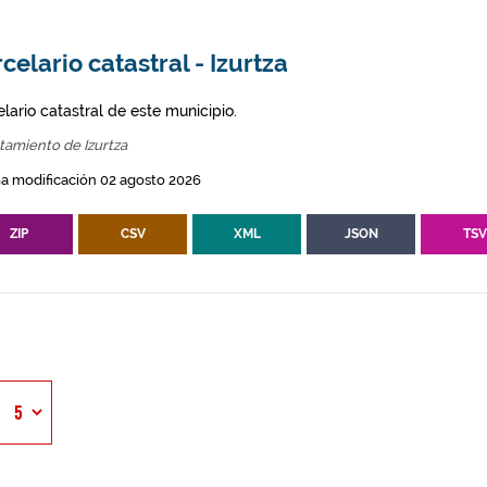
celario catastral - Izurtza
lario catastral de este municipio.
tamiento de Izurtza
a modificación 02 agosto 2026
ZIP
CSV
XML
JSON
TS