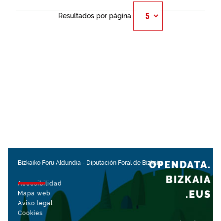
Resultados por página
OPENDATA.
Bizkaiko Foru Aldundia
-
Diputación Foral de Bizkaia
BIZKAIA
Accesibilidad
.EUS
Mapa web
Aviso legal
Cookies