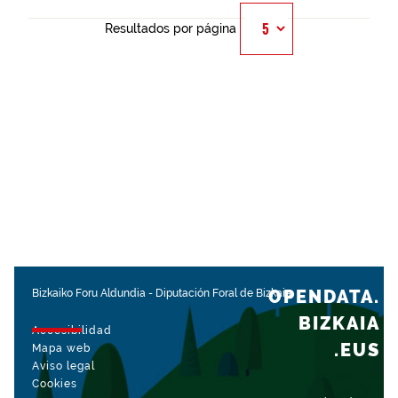
Resultados por página
OPENDATA.
Bizkaiko Foru Aldundia
-
Diputación Foral de Bizkaia
BIZKAIA
Accesibilidad
.EUS
Mapa web
Aviso legal
Cookies