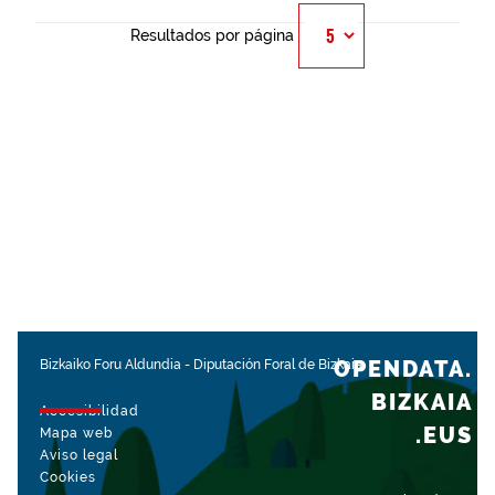
Resultados por página
OPENDATA.
Bizkaiko Foru Aldundia
-
Diputación Foral de Bizkaia
BIZKAIA
Accesibilidad
.EUS
Mapa web
Aviso legal
Cookies