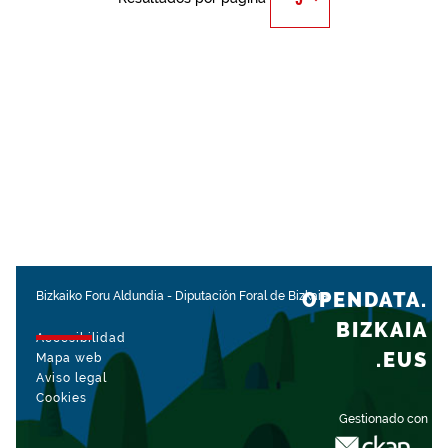
OPENDATA.
Bizkaiko Foru Aldundia
-
Diputación Foral de Bizkaia
BIZKAIA
Accesibilidad
.EUS
Mapa web
Aviso legal
Cookies
Gestionado con