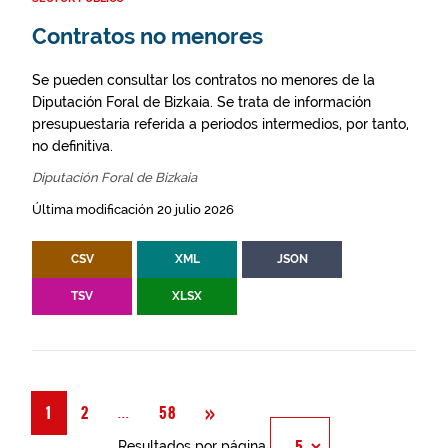
Contratos no menores
Se pueden consultar los contratos no menores de la
Diputación Foral de Bizkaia. Se trata de información
presupuestaria referida a periodos intermedios, por tanto,
no definitiva.
Diputación Foral de Bizkaia
Última modificación 20 julio 2026
CSV
XML
JSON
TSV
XLSX
Siguiente
»
Página
...
1
2
58
Resultados por página